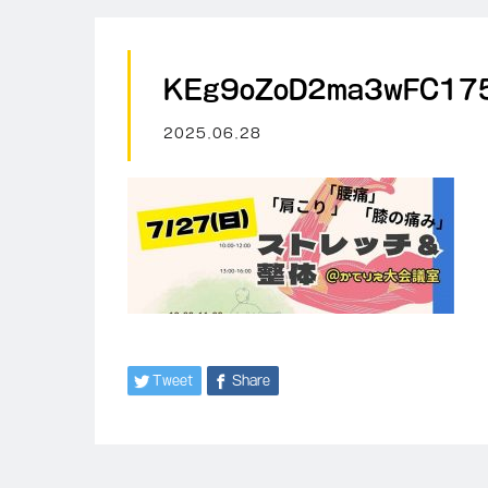
KEg9oZoD2ma3wFC17
2025.06.28
Tweet
Share