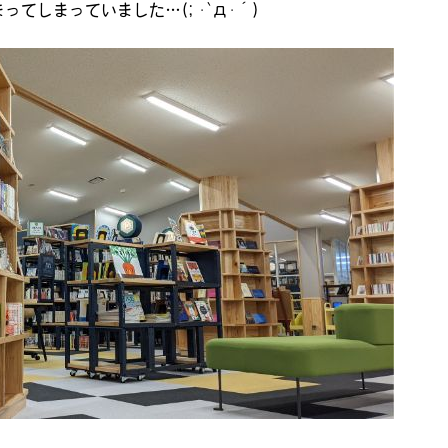
てしまっていました…(; ･`д･´)