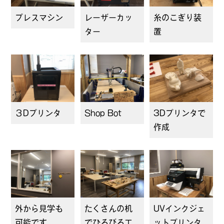
プレスマシン
レーザーカッ
糸のこぎり装
ター
置
３Dプリンタ
Shop Bot
3Dプリンタで
作成
外から見学も
たくさんの机
UVインクジェ
可能です
でひろびろ工
ットプリンタ