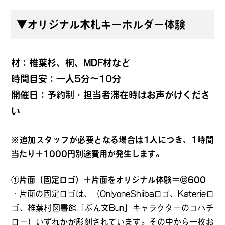
▼オリジナル木札キーホルダー体験
材：椎葉杉、桐、MDF材など
時間目安：一人5分～10分
開催日：予約制・担当者滞在時はお声がけくださ
い
※追加スタッフが必要となる場合は1人につき、1時間
当たり＋1000円別途費用が発生します。
①片面（固定ロゴ）＋片面をオリジナル体験＝＠600
・片面の固定ロゴは、（OnlyoneShiibaロゴ、Katerieロ
ゴ、椎葉村図書館「ぶん文Bun」キャラクターのコハチ
ロー）いずれかが彫刻されています。その中から一枚お