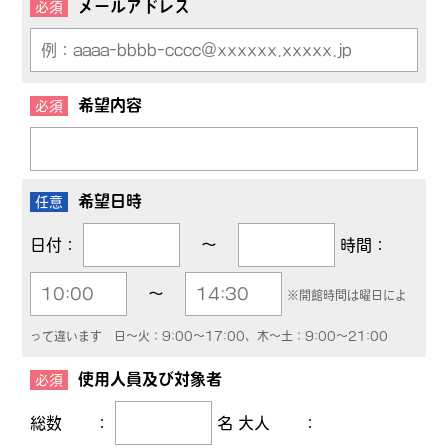
メールアドレス
必須
希望内容
必須
希望日時
任意
日付：
～
時間：
～
※開館時間は曜日によ
って違います 日～火：9:00～17:00、木～土：9:00～21:00
使用人員及び対象者
必須
総数 ：
名 大人 ：