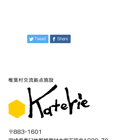
Tweet
Share
〒883-1601