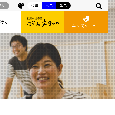
きい
標準
青色
黒色
に行く
キッズメニュー