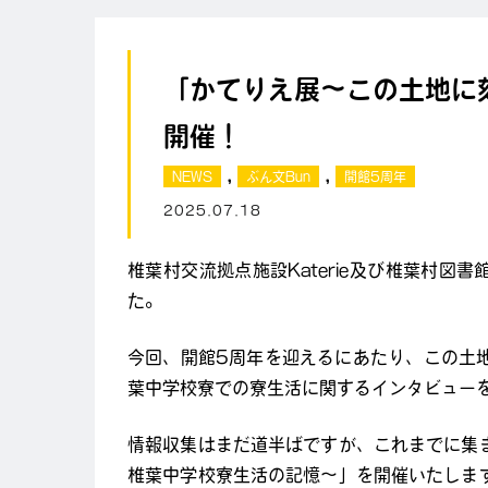
「かてりえ展～この土地に
開催！
,
,
NEWS
ぶん文Bun
開館5周年
2025.07.18
椎葉村交流拠点施設Katerie及び椎葉村図書
た。
今回、開館5周年を迎えるにあたり、この土
葉中学校寮での寮生活に関するインタビュー
情報収集はまだ道半ばですが、これまでに集
椎葉中学校寮生活の記憶～」を開催いたしま