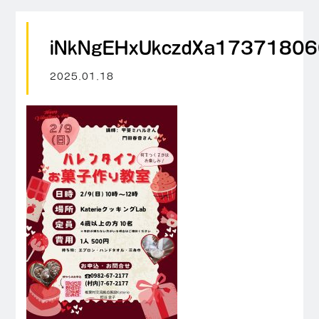
iNkNgEHxUkczdXa1737180
2025.01.18