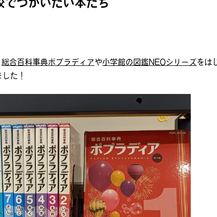
校でつかいたい本たち
、
総合百科事典ポプラディア
や
小学館の図鑑NEOシリーズ
をは
ました！