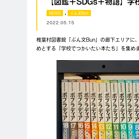
【図鑑＋SDGs＋物語】学
,
NEWS
ぶん文Bun
2022.05.15
椎葉村図書館「ぶん文Bun」の廊下エリアに
めとする「学校でつかいたい本たち」を集め