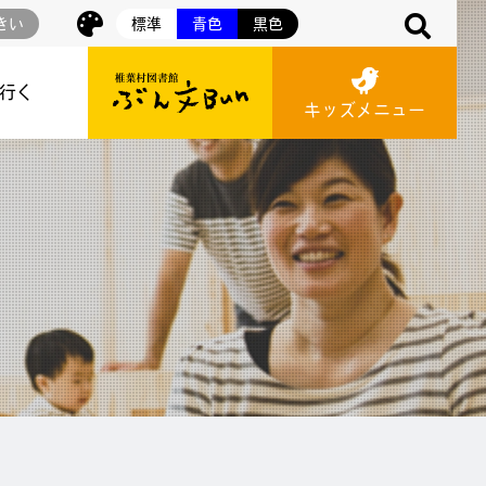
きい
標準
青色
黒色
に行く
キッズメニュー