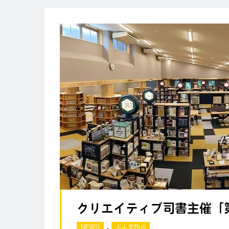
クリエイティブ司書主催「
,
NEWS
ぶん文Bun