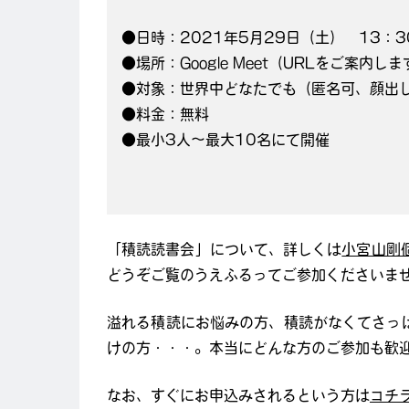
●日時：2021年5月29日（土） 13：3
●場所：Google Meet（URLをご案内しま
●対象：世界中どなたでも（匿名可、顔出
●料金：無料
●最小3人～最大10名にて開催
「積読読書会」について、詳しくは
小宮山剛個
どうぞご覧のうえふるってご参加くださいま
溢れる積読にお悩みの方、積読がなくてさっ
けの方・・・。本当にどんな方のご参加も歓
なお、すぐにお申込みされるという方は
コチ