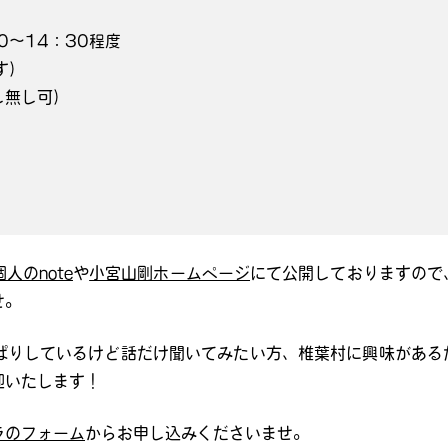
0～14：30程度
す）
し無し可）
人のnote
や
小宮山剛ホームページ
にて公開しておりますので
せ。
ぱりしているけど話だけ聞いてみたい方、椎葉村に興味がある
迎いたします！
ラのフォーム
からお申し込みくださいませ。