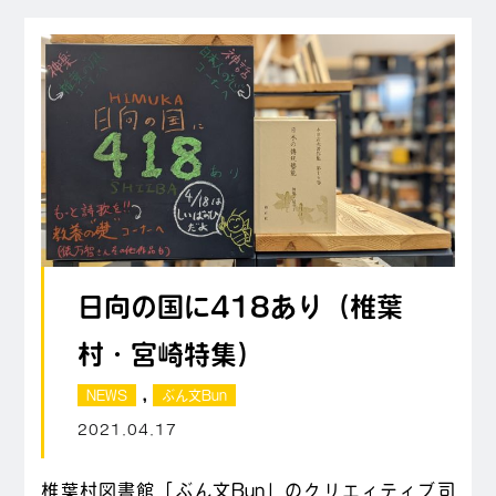
日向の国に418あり（椎葉
村・宮崎特集）
,
NEWS
ぶん文Bun
2021.04.17
椎葉村図書館「ぶん文Bun」のクリエィティブ司