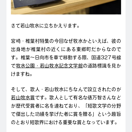
さて若山牧水に立ちかえります。
宮崎・椎葉村特集の今回なぜ牧水かといえば、彼の
出身地が椎葉村の近くにある東郷町だからなので
す。椎葉～日向市を車で移動する際、国道327号線
で
牧水公園・若山牧水記念文学館
の道路標識を見か
けますね。
そして、歌人・若山牧水にちなんで設立されたのが
若山牧水賞
です。歌人として有名な俵万智さんなど
が歴代受賞者に名を連ねており、「短歌文学の分野
で傑出した功績を挙げた者に賞を贈る」という趣旨
のとおり短歌界における重要な賞となっています。