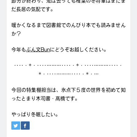
節分が終わり、鬼は去っても椎葉の冬将軍はまだま
だ長居の気配です。
暖かくなるまで図書館でのんびり本でも読みません
か？
今年も
ぶん文Bun
にどうぞお越しください。
‥‥・*・‥‥………‥‥・*・‥‥………‥‥・
*・‥‥………‥‥・*・…
今回の特集棚担当は、氷点下５度の世界を初めて知
ったとまり木司書・髙橋です。
やっぱり冬眠したい。