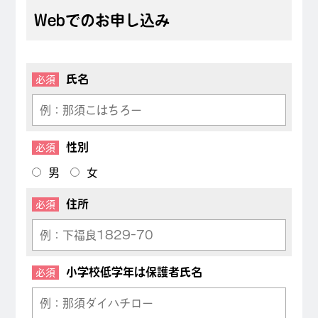
Webでのお申し込み
氏名
必須
性別
必須
男
女
住所
必須
小学校低学年は保護者氏名
必須