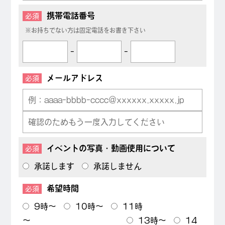
携帯電話番号
必須
※お持ちでない方は固定電話をお書き下さい
-
-
メールアドレス
必須
イベントの写真・動画使用について
必須
承諾します
承諾しません
希望時間
必須
9時～
10時～
11時
～
13時～
14