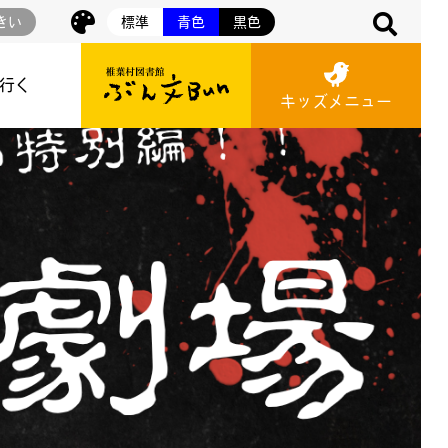
きい
標準
青色
黒色
に行く
キッズメニュー