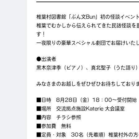
椎葉村図書館「ぶん文Bun」初の怪談イベン
椎葉でむかしから伝えられてきた民話怪談を
す！
一夜限りの豪華スペシャル劇団でお届けいた
●出演者
黒木奈津季（ピアノ）、真北聖子（うた語り
みなさまのお越しをぜひぜひお待ちしており
■日時 8月28日（金）18：00〜受付開始
■場所 交流拠点施設Katerie 大会議室
■内容 チラシ参照
■参加費 無料
■定員・対象 30名（先着順）椎葉村外の方