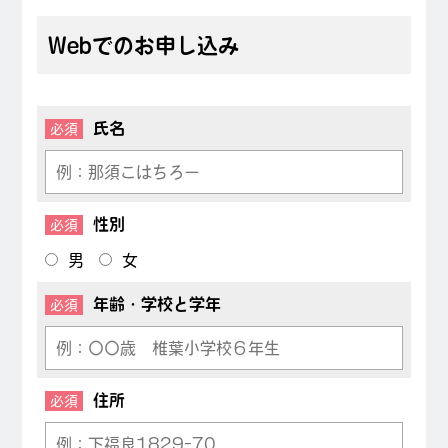
Webでのお申し込み
氏名
必須
性別
必須
男
女
年齢・学校と学年
必須
住所
必須