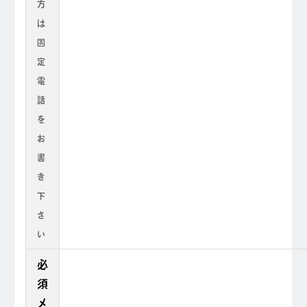
方
は
固
定
電
話
を
お
書
き
下
さ
い
必
須
メ