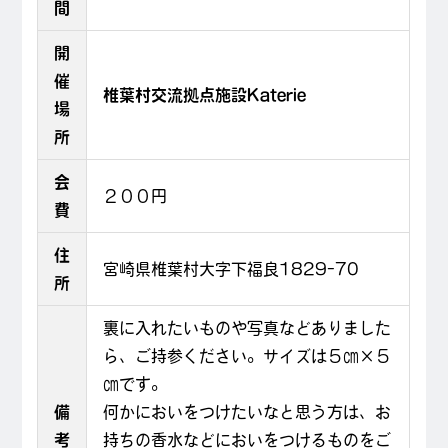
間
開
催
椎葉村交流拠点施設Katerie
場
所
会
２００円
費
住
宮崎県椎葉村大字下福良1829-70
所
裏に入れたいものや写真などありました
ら、ご持参ください。サイズは５㎝×５
㎝です。
備
何かにおいをつけたいなと思う方は、お
考
持ちの香水などにおいをつけるものをご