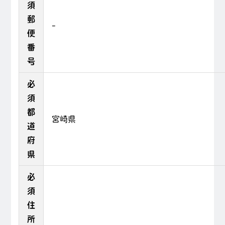
須
郵
-
便
番
号
必
須
都
道
府
県
必
須
住
所