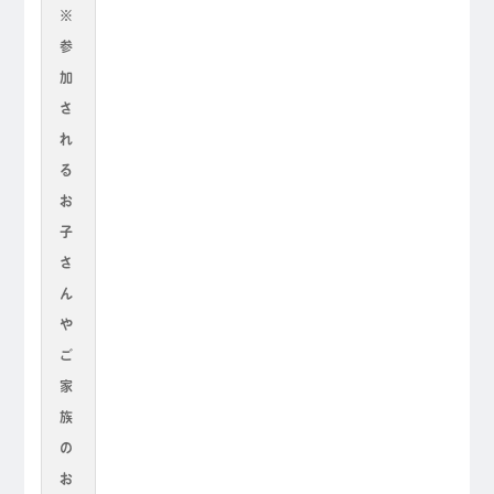
※
参
加
さ
れ
る
お
子
さ
ん
や
ご
家
族
の
お