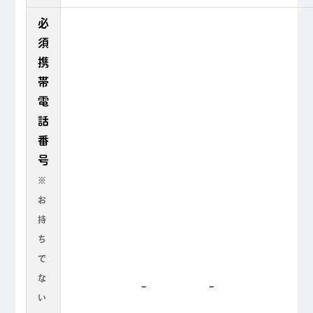
必
須
携
帯
電
話
番
号
※
お
持
ち
で
な
-
-
い