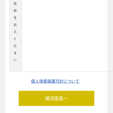
名
前
を
記
入
く
だ
さ
い
個人情報保護方針について