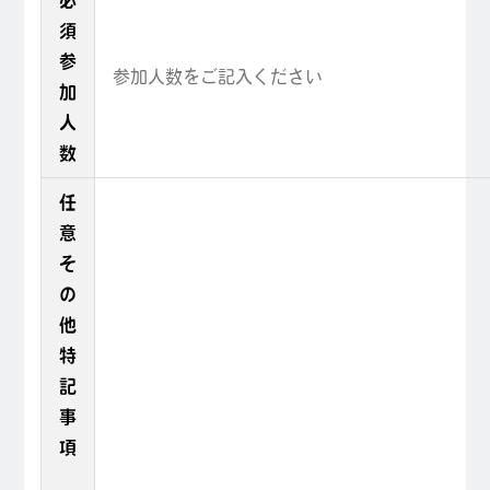
必
須
参
加
人
数
任
意
そ
の
他
特
記
事
項