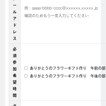
ー
ル
ア
ド
レ
ス
必
須
参
ありがとうのフラワーギフト作り 午前の部
加
希
ありがとうのフラワーギフト作り 午後の部
望
時
間