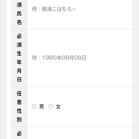
須
氏
名
必
須
生
年
月
日
任
意
男
女
性
別
必