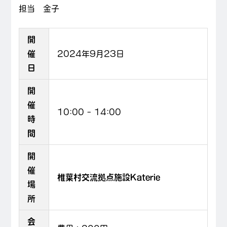
担当 金子
開
催
2024年9月23日
日
開
催
10:00
–
14:00
時
間
開
催
椎葉村交流拠点施設Katerie
場
所
会