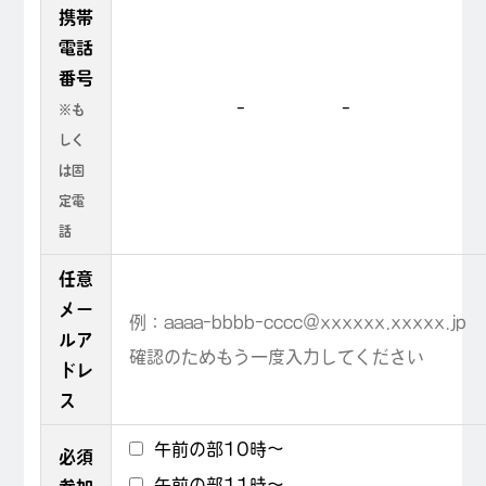
携帯
電話
番号
-
-
※も
しく
は固
定電
話
任意
メー
ルア
ドレ
ス
午前の部10時～
必須
午前の部11時～