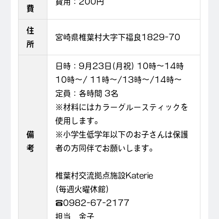
費用：200円
費
住
宮崎県椎葉村大字下福良1829-70
所
日時：9月23日(月祝) 10時～14時
10時～/ 11時～/13時～/14時～
定員：各時間 3名
※材料にはカラーグルースティックを
使用します。
備
※小学生低学年以下のお子さんは保護
考
者の方同伴でお願いします。
椎葉村交流拠点施設Katerie
(毎週火曜休館)
☎0982-67-2177
担当 金子