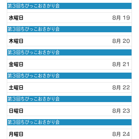
月
金
第３回ちびっこおさがり会
1st
曜
2026
日,
水曜日
8月 19
5
月
金
第３回ちびっこおさがり会
1st
曜
2026
日,
木曜日
8月 20
5
月
金
第３回ちびっこおさがり会
1st
曜
2026
日,
金曜日
8月 21
5
月
金
第３回ちびっこおさがり会
1st
曜
2026
日,
土曜日
8月 22
5
月
金
第３回ちびっこおさがり会
1st
曜
2026
日,
日曜日
8月 23
5
月
金
第３回ちびっこおさがり会
1st
曜
2026
日,
月曜日
8月 24
5