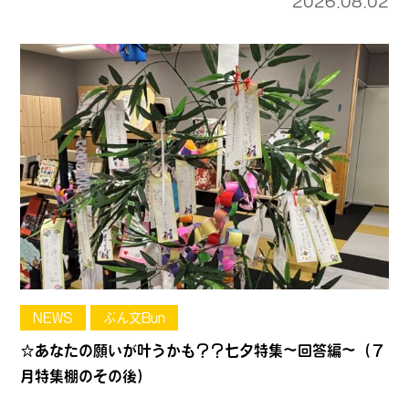
2026.08.02
NEWS
ぶん文Bun
☆あなたの願いが叶うかも？？七夕特集～回答編～（７
月特集棚のその後）