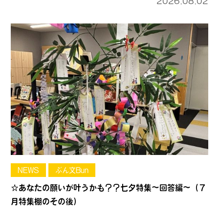
2026.08.02
NEWS
ぶん文Bun
☆あなたの願いが叶うかも？？七夕特集～回答編～（７
月特集棚のその後）