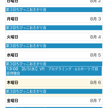
日曜日
8月 2
5
月
金
第３回ちびっこおさがり会
1st
曜
2026
日,
月曜日
8月 3
5
月
金
第３回ちびっこおさがり会
1st
曜
2026
日,
火曜日
8月 4
5
月
金
第３回ちびっこおさがり会
1st
曜
2026
日,
水曜日
8月 5
5
月
金
第３回ちびっこおさがり会
1st
曜
水
13:00
【8/5(水)】VR・プログラミング・eスポーツ IT技
2026
日,
曜
術体験会
5
日,
月
8
木曜日
8月 6
1st
月
2026
5th
金
第３回ちびっこおさがり会
2026
曜
日,
金曜日
8月 7
5