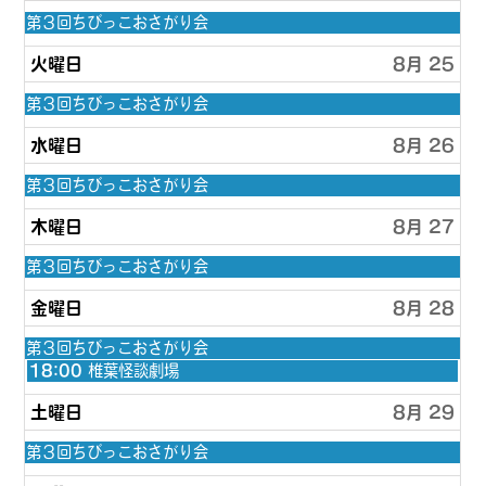
月
金
第３回ちびっこおさがり会
1st
曜
2026
日,
火曜日
8月 25
5
月
金
第３回ちびっこおさがり会
1st
曜
2026
日,
水曜日
8月 26
5
月
金
第３回ちびっこおさがり会
1st
曜
2026
日,
木曜日
8月 27
5
月
金
第３回ちびっこおさがり会
1st
曜
2026
日,
金曜日
8月 28
5
月
金
第３回ちびっこおさがり会
1st
曜
金
18:00
椎葉怪談劇場
2026
日,
曜
5
日,
土曜日
8月 29
月
8
1st
月
金
第３回ちびっこおさがり会
2026
28th
曜