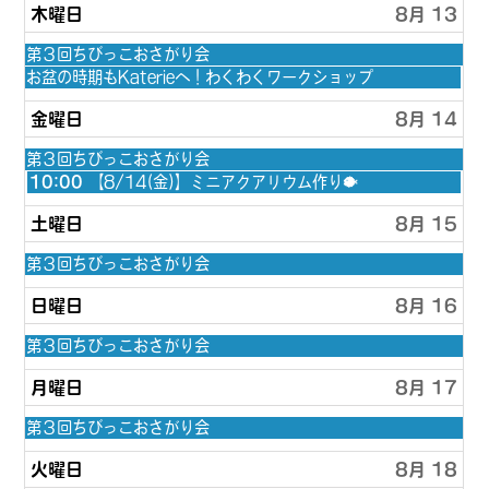
5
日,
木曜日
8月 13
月
8
1st
月
金
第３回ちびっこおさがり会
2026
12th
曜
水
お盆の時期もKaterieへ！わくわくワークショップ
2026
日,
曜
5
日,
金曜日
8月 14
月
8
1st
月
金
第３回ちびっこおさがり会
2026
12th
曜
金
10:00
【8/14(金)】ミニアクアリウム作り🐡
2026
日,
曜
5
日,
土曜日
8月 15
月
8
1st
月
金
第３回ちびっこおさがり会
2026
14th
曜
2026
日,
日曜日
8月 16
5
月
金
第３回ちびっこおさがり会
1st
曜
2026
日,
月曜日
8月 17
5
月
金
第３回ちびっこおさがり会
1st
曜
2026
日,
火曜日
8月 18
5