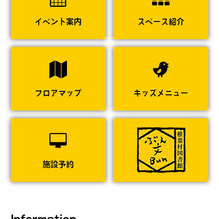
イベント案内
スペース紹介
フロアマップ
キッズメニュー
施設予約