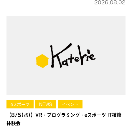
2026.08.02
eスポーツ
NEWS
イベント
【8/5(水)】VR・プログラミング・eスポーツ IT技術
体験会