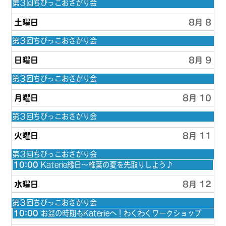
月
金
第３回ちびっこおさがり会
1st
曜
2026
日,
土曜日
8月 8
5
月
金
第３回ちびっこおさがり会
1st
曜
2026
日,
日曜日
8月 9
5
月
金
第３回ちびっこおさがり会
1st
曜
2026
日,
月曜日
8月 10
5
月
金
第３回ちびっこおさがり会
1st
曜
2026
日,
火曜日
8月 11
5
月
金
第３回ちびっこおさがり会
1st
曜
火
10:00
Katerie縁日～椎葉の夏を先取りしよう♪
2026
日,
曜
5
日,
水曜日
8月 12
月
8
1st
月
金
第３回ちびっこおさがり会
2026
11th
曜
水
10:00
お盆の時期もKaterieへ！わくわくワークショップ
2026
日,
曜