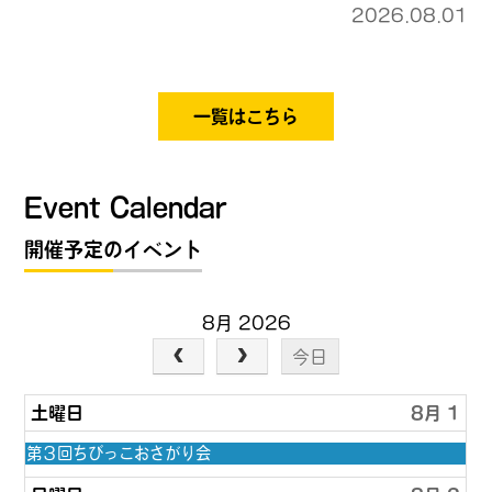
2026.08.01
一覧はこちら
Event Calendar
開催予定のイベント
8月 2026
今日
土曜日
8月 1
金
第３回ちびっこおさがり会
曜
日,