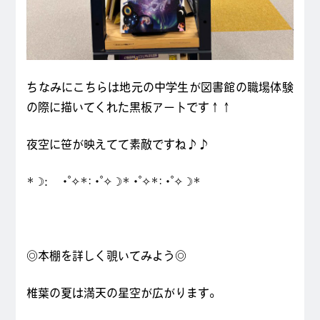
ちなみにこちらは地元の中学生が図書館の職場体験
の際に描いてくれた黒板アートです↑↑
夜空に笹が映えてて素敵ですね♪♪
*☽:゚・゚✧*:・゚✧☽*・゚✧*:・゚✧☽*
◎本棚を詳しく覗いてみよう◎
椎葉の夏は満天の星空が広がります。