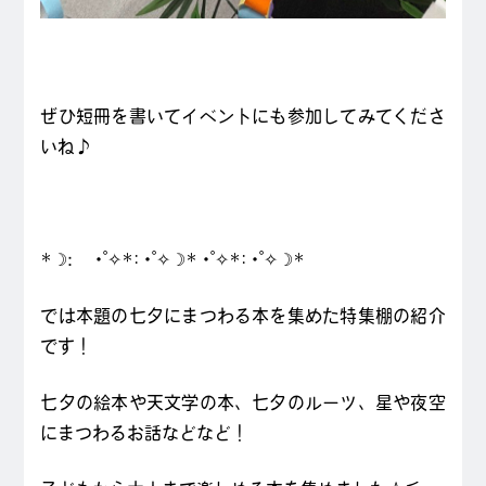
ぜひ短冊を書いてイベントにも参加してみてくださ
いね♪
*☽:゚・゚✧*:・゚✧☽*・゚✧*:・゚✧☽*
では本題の七夕にまつわる本を集めた特集棚の紹介
です！
七夕の絵本や天文学の本、七夕のルーツ、星や夜空
にまつわるお話などなど！