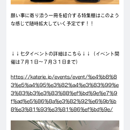
願い事に寄り添う一冊を紹介する特集棚はこのよう
な感じで随時拡大していく予定です！！
↓↓七夕イベントの詳細はこちら↓↓（イベント開
催は７月１日～７月３１日まで）
https://katerie.jp/events/event/%e4%b8%8
3%e5%a4%95%e3%82%a4%e3%83%99%e
3%83%b3%e3%83%88%ef%bd%9e%e7%9
f%ad%e5%86%8a%e3%82%92%e6%9b%b
8%e3%81%93%e3%81%86%ef%bd%9e/