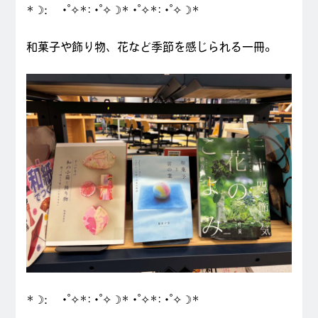
*☽:゚・゚✧*:・゚✧☽*・゚✧*:・゚✧☽*
和菓子や飾り物、花など季節を感じられる一冊。
*☽:゚・゚✧*:・゚✧☽*・゚✧*:・゚✧☽*