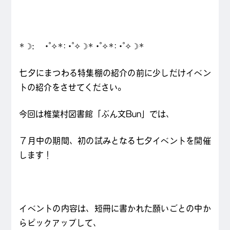
*☽:゚・゚✧*:・゚✧☽*・゚✧*:・゚✧☽*
七夕にまつわる特集棚の紹介の前に少しだけイベン
トの紹介をさせてください。
今回は椎葉村図書館「ぶん文Bun」では、
７月中の期間、初の試みとなる七夕イベントを開催
します！
イベントの内容は、短冊に書かれた願いごとの中か
らピックアップして、