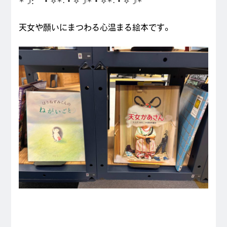
*☽:゚・゚✧*:・゚✧☽*・゚✧*:・゚✧☽*
天女や願いにまつわる心温まる絵本です。