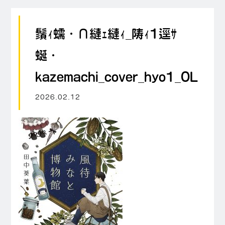
鬚ｨ蠕・∩縺ｪ縺ｨ_陦ｨ1逕ｻ
蜒・
kazemachi_cover_hyo1_OL
2026.02.12