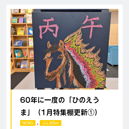
60年に一度の「ひのえう
ま」（1月特集棚更新①）
,
NEWS
ぶん文Bun